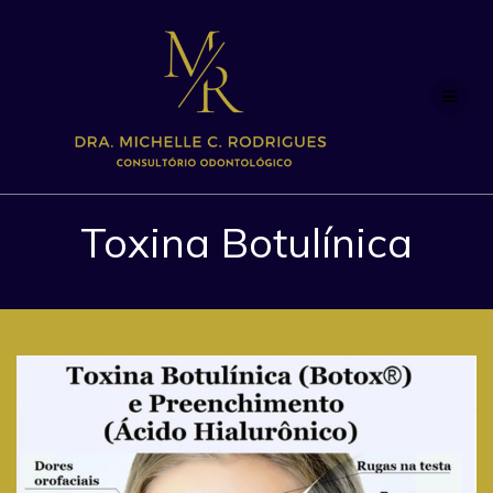
Skip
to
content
Toxina Botulínica