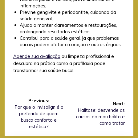
inflamações;
Previne gengivite e periodontite, cuidando da
saúde gengival;
Ajuda a manter clareamentos e restaurações,
prolongando resultados estéticos;
Contribui para a saúde geral, já que problemas
bucais podem afetar o coração e outros órgãos.
Agende sua avaliação
ou limpeza profissional e
descubra na prática como a profilaxia pode
transformar sua saúde bucal.
Navegação
de
Previous:
Next:
Previous
Por que o Invisalign é o
Post
Next
Halitose: desvende as
post:
preferido de quem
post:
causas do mau hálito e
busca conforto e
como tratar
estética?