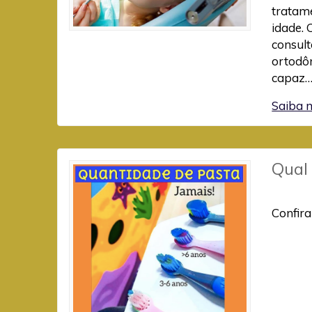
tratame
idade. 
consult
ortodôn
capaz
Saiba 
Qual
Confir