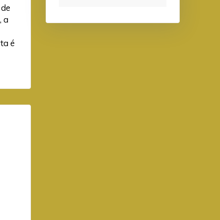
 de
, a
ta é