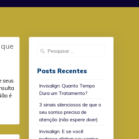
 que
Search
for:
Posts Recentes
e seus
Invisalign: Quanto Tempo
nsulta
Dura um Tratamento?
Não é
3 sinais silenciosos de que o
seu sorriso precisa de
atenção (não espere doer)
Invisalign: E se você
pudesse alinhar seu sorriso