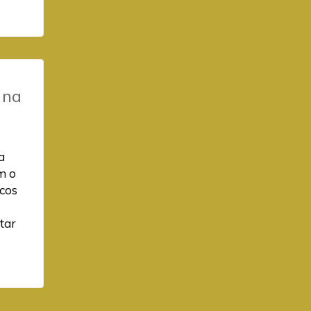
 na
a
em o
icos
tar