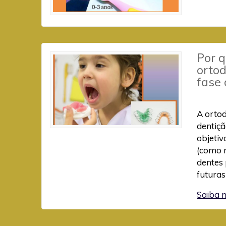
Por 
ortod
fase 
A ortod
dentiçã
objetiv
(como 
dentes
futuras
Saiba 