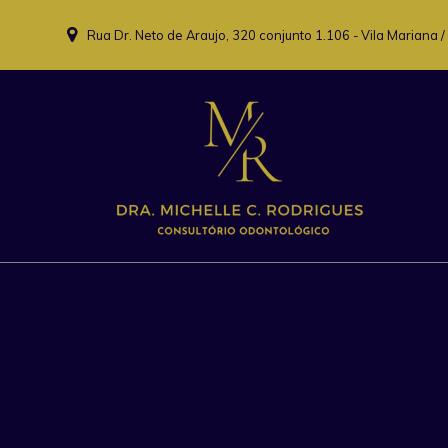
Skip
to
Rua Dr. Neto de Araujo, 320 conjunto 1.106 - Vila Mariana /
content