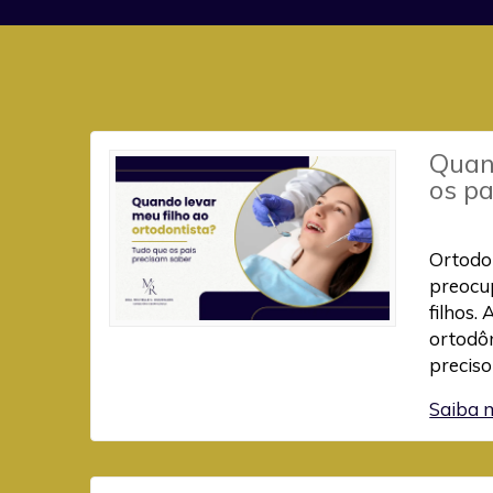
Quand
os pa
Ortodon
preocu
filhos.
ortodôn
preciso
Saiba 