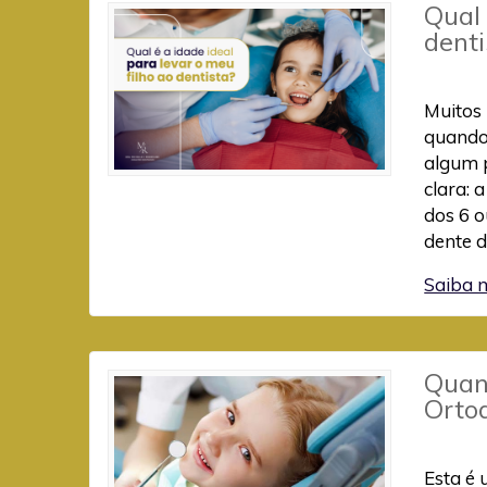
Qual 
denti
Muitos 
quando 
algum 
clara: 
dos 6 
dente 
Saiba 
Quand
Orto
Esta é 