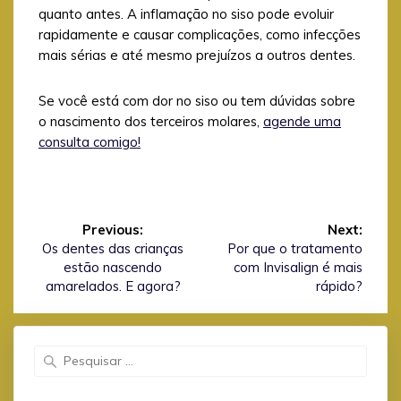
quanto antes. A inflamação no siso pode evoluir
rapidamente e causar complicações, como infecções
mais sérias e até mesmo prejuízos a outros dentes.
Se você está com dor no siso ou tem dúvidas sobre
o nascimento dos terceiros molares,
agende uma
consulta comigo!
Navegação
de
Previous:
Next:
Previous
Next
Os dentes das crianças
Por que o tratamento
Post
post:
post:
estão nascendo
com Invisalign é mais
amarelados. E agora?
rápido?
Search
for: