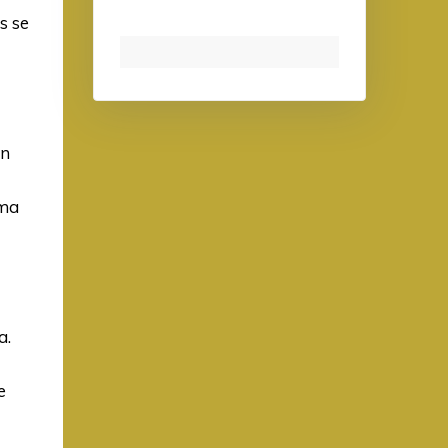
s se
gn
sma
a.
e