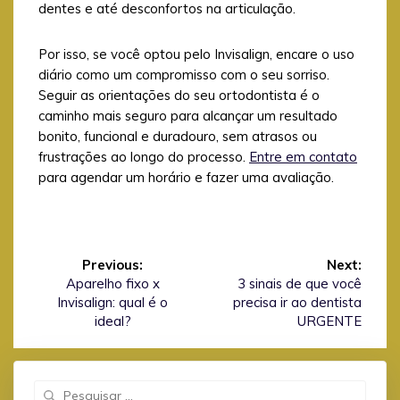
dentes e até desconfortos na articulação.
Por isso, se você optou pelo Invisalign, encare o uso
diário como um compromisso com o seu sorriso.
Seguir as orientações do seu ortodontista é o
caminho mais seguro para alcançar um resultado
bonito, funcional e duradouro, sem atrasos ou
frustrações ao longo do processo.
Entre em contato
para agendar um horário e fazer uma avaliação.
Navegação
de
Previous:
Next:
Previous
Next
Aparelho fixo x
3 sinais de que você
Post
post:
post:
Invisalign: qual é o
precisa ir ao dentista
ideal?
URGENTE
Search